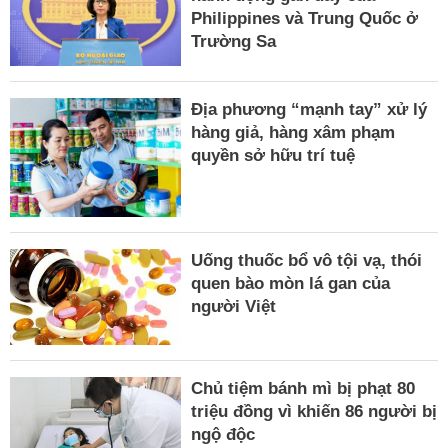
Philippines và Trung Quốc ở
Trường Sa
Địa phương “mạnh tay” xử lý
hàng giả, hàng xâm phạm
quyền sở hữu trí tuệ
Uống thuốc bổ vô tội vạ, thói
quen bào mòn lá gan của
người Việt
Chủ tiệm bánh mì bị phạt 80
triệu đồng vì khiến 86 người bị
ngộ độc