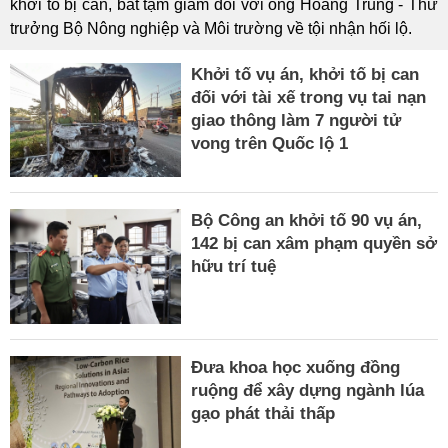
khởi tố bị can, bắt tạm giam đối với ông Hoàng Trung - Thứ
trưởng Bộ Nông nghiệp và Môi trường về tội nhận hối lộ.
Khởi tố vụ án, khởi tố bị can
đối với tài xế trong vụ tai nạn
giao thông làm 7 người tử
vong trên Quốc lộ 1
Bộ Công an khởi tố 90 vụ án,
142 bị can xâm phạm quyền sở
hữu trí tuệ
Đưa khoa học xuống đồng
ruộng để xây dựng ngành lúa
gạo phát thải thấp