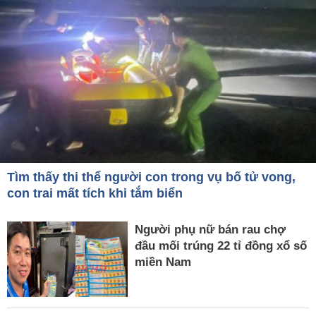
Tìm thấy thi thể người con trong vụ bố tử vong,
con trai mất tích khi tắm biển
Người phụ nữ bán rau chợ
đầu mối trúng 22 tỉ đồng xổ số
miền Nam