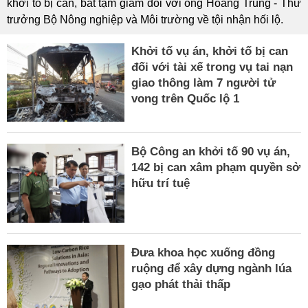
khởi tố bị can, bắt tạm giam đối với ông Hoàng Trung - Thứ
trưởng Bộ Nông nghiệp và Môi trường về tội nhận hối lộ.
Khởi tố vụ án, khởi tố bị can
đối với tài xế trong vụ tai nạn
giao thông làm 7 người tử
vong trên Quốc lộ 1
Bộ Công an khởi tố 90 vụ án,
142 bị can xâm phạm quyền sở
hữu trí tuệ
Đưa khoa học xuống đồng
ruộng để xây dựng ngành lúa
gạo phát thải thấp