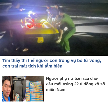
Tìm thấy thi thể người con trong vụ bố tử vong,
con trai mất tích khi tắm biển
Người phụ nữ bán rau chợ
đầu mối trúng 22 tỉ đồng xổ số
miền Nam