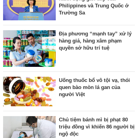
Philippines và Trung Quốc ở
Trường Sa
Địa phương “mạnh tay” xử lý
hàng giả, hàng xâm phạm
quyền sở hữu trí tuệ
Uống thuốc bổ vô tội vạ, thói
quen bào mòn lá gan của
người Việt
Chủ tiệm bánh mì bị phạt 80
triệu đồng vì khiến 86 người bị
ngộ độc