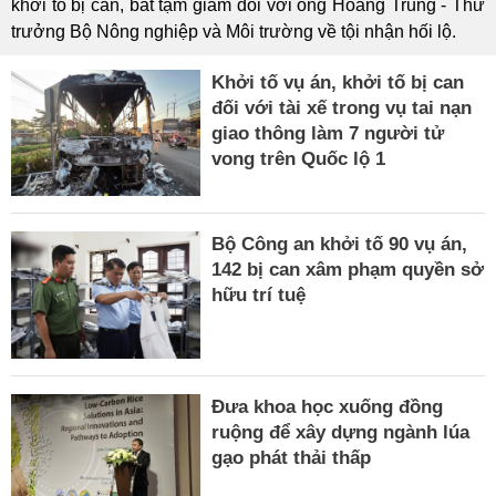
khởi tố bị can, bắt tạm giam đối với ông Hoàng Trung - Thứ
trưởng Bộ Nông nghiệp và Môi trường về tội nhận hối lộ.
Khởi tố vụ án, khởi tố bị can
đối với tài xế trong vụ tai nạn
giao thông làm 7 người tử
vong trên Quốc lộ 1
Bộ Công an khởi tố 90 vụ án,
142 bị can xâm phạm quyền sở
hữu trí tuệ
Đưa khoa học xuống đồng
ruộng để xây dựng ngành lúa
gạo phát thải thấp