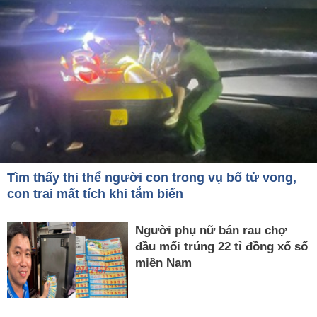
Tìm thấy thi thể người con trong vụ bố tử vong,
con trai mất tích khi tắm biển
Người phụ nữ bán rau chợ
đầu mối trúng 22 tỉ đồng xổ số
miền Nam