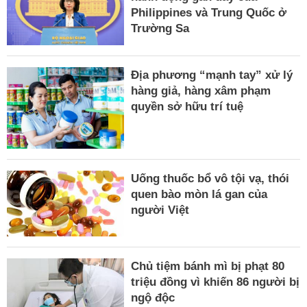
Philippines và Trung Quốc ở
Trường Sa
Địa phương “mạnh tay” xử lý
hàng giả, hàng xâm phạm
quyền sở hữu trí tuệ
Uống thuốc bổ vô tội vạ, thói
quen bào mòn lá gan của
người Việt
Chủ tiệm bánh mì bị phạt 80
triệu đồng vì khiến 86 người bị
ngộ độc