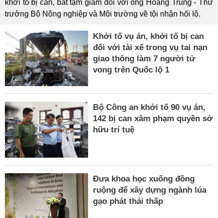
khởi tố bị can, bắt tạm giam đối với ông Hoàng Trung - Thứ
trưởng Bộ Nông nghiệp và Môi trường về tội nhận hối lộ.
Khởi tố vụ án, khởi tố bị can
đối với tài xế trong vụ tai nạn
giao thông làm 7 người tử
vong trên Quốc lộ 1
Bộ Công an khởi tố 90 vụ án,
142 bị can xâm phạm quyền sở
hữu trí tuệ
Đưa khoa học xuống đồng
ruộng để xây dựng ngành lúa
gạo phát thải thấp