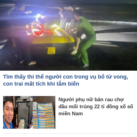
Tìm thấy thi thể người con trong vụ bố tử vong,
con trai mất tích khi tắm biển
Người phụ nữ bán rau chợ
đầu mối trúng 22 tỉ đồng xổ số
miền Nam