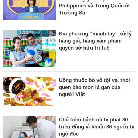
Philippines và Trung Quốc ở
Trường Sa
Địa phương “mạnh tay” xử lý
hàng giả, hàng xâm phạm
quyền sở hữu trí tuệ
Uống thuốc bổ vô tội vạ, thói
quen bào mòn lá gan của
người Việt
Chủ tiệm bánh mì bị phạt 80
triệu đồng vì khiến 86 người bị
ngộ độc