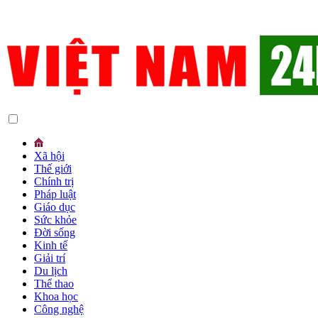
Xã hội
Thế giới
Chính trị
Pháp luật
Giáo dục
Sức khỏe
Đời sống
Kinh tế
Giải trí
Du lịch
Thể thao
Khoa học
Công nghệ