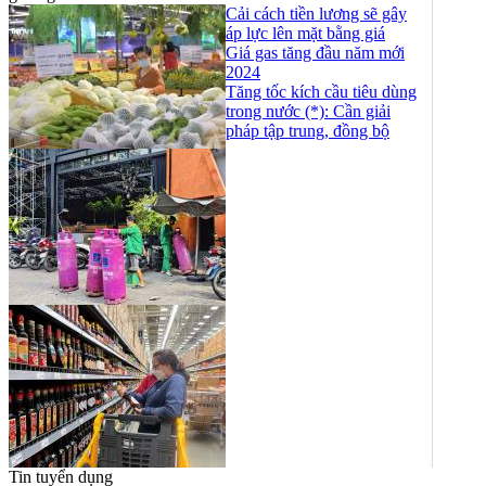
Cải cách tiền lương sẽ gây
áp lực lên mặt bằng giá
Giá gas tăng đầu năm mới
2024
Tăng tốc kích cầu tiêu dùng
trong nước (*): Cần giải
pháp tập trung, đồng bộ
Tin tuyển dụng