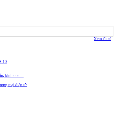
Xem tất cả
8-10
hẩu, kinh doanh
ương mại điện tử