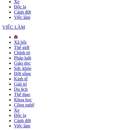
Xe
Độc lạ
Cảnh đời
Việc làm
VIỆC LÀM
Xã hội
Thế giới
Chính trị
Pháp luật
Giáo dục
Sức khỏe
Đời sống
Kinh tế
Giải trí
Du lịch
Thể thao
Khoa học
Công nghệ
Xe
Độc lạ
Cảnh đời
Việc làm