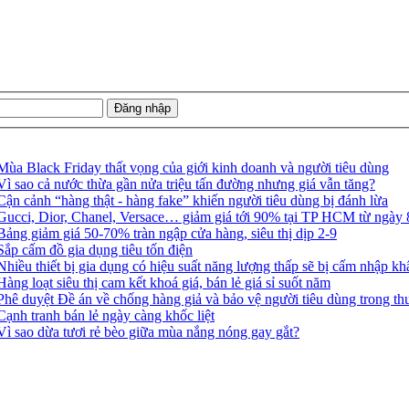
Mùa Black Friday thất vọng của giới kinh doanh và người tiêu dùng
Vì sao cả nước thừa gần nửa triệu tấn đường nhưng giá vẫn tăng?
Cận cảnh “hàng thật - hàng fake” khiến người tiêu dùng bị đánh lừa
Gucci, Dior, Chanel, Versace… giảm giá tới 90% tại TP HCM từ ngày 
Bảng giảm giá 50-70% tràn ngập cửa hàng, siêu thị dịp 2-9
Sắp cấm đồ gia dụng tiêu tốn điện
Nhiều thiết bị gia dụng có hiệu suất năng lượng thấp sẽ bị cấm nhập k
Hàng loạt siêu thị cam kết khoá giá, bán lẻ giá sỉ suốt năm
Phê duyệt Đề án về chống hàng giả và bảo vệ người tiêu dùng trong th
Cạnh tranh bán lẻ ngày càng khốc liệt
Vì sao dừa tươi rẻ bèo giữa mùa nắng nóng gay gắt?