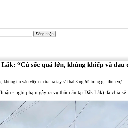
 Lắk: “Cú sốc quá lớn, khủng khiếp và đau 
hông tin vào việc em trai ra tay sát hại 3 người trong gia đình vợ.
uận - nghi phạm gây ra vụ thảm án tại Đắk Lắk) đã chia sẻ v