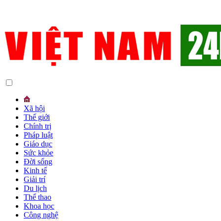
Xã hội
Thế giới
Chính trị
Pháp luật
Giáo dục
Sức khỏe
Đời sống
Kinh tế
Giải trí
Du lịch
Thể thao
Khoa học
Công nghệ