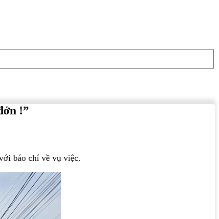
đớn !”
ới báo chí về vụ việc.