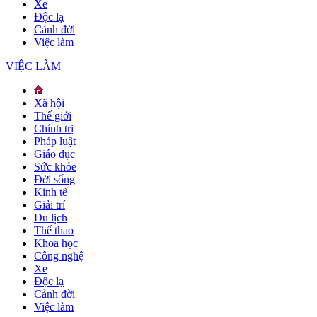
Xe
Độc lạ
Cảnh đời
Việc làm
VIỆC LÀM
Xã hội
Thế giới
Chính trị
Pháp luật
Giáo dục
Sức khỏe
Đời sống
Kinh tế
Giải trí
Du lịch
Thể thao
Khoa học
Công nghệ
Xe
Độc lạ
Cảnh đời
Việc làm