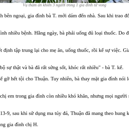
Vụ thảm án khiến 3 người trong 1 gia đình tử vong
nh bên ngoại, gia đình bà T. mới dám đến nhà. Sau khi trao đổ
nh nhiều bệnh. Hằng ngày, bà phải uống đủ loại thuốc. Do đó,
t định tập trung lại cho mẹ ăn, uống thuốc, rồi kể sự việc. 
ộ sự thật và bà đã rất sửng sốt, khóc rất nhiều" - bà T. kể.
 gỡ hết tội cho Thuận. Tuy nhiên, bà thay mặt gia đình nói lờ
h chị em trong gia đình còn nhiều khó khăn, nhưng mọi người
-9, sau khi sử dụng ma túy đá, Thuận đã mang theo hung kh
ng gia đình chị H.