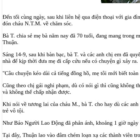
Đến tối cùng ngày, sau khi liên hệ qua điện thoại với gia đì
đón cháu N.T.M. về chăm sóc.
Bà T. chia sẻ mẹ bà năm nay đã 70 tuổi, đang mang trong mì
Thuận.
Sáng 14-9, sau khi bàn bạc, bà T. và các anh chị em đã quyế
nhà để kịp thời đưa mẹ đi cấp cứu nếu có chuyện gì xảy ra.
"Câu chuyện kéo dài cả tiếng đồng hồ, mẹ tôi mới biết toàn b
Cũng theo chị gái nghi phạm, dù có nói gì thì cũng không thể
và không thể chấp nhận được.
Khi nói về tương lai của cháu M., bà T. cho hay dù các an
trẻ vô tội.
Như Báo Người Lao Động đã phản ánh, khoảng 1 giờ ngày 13
Tại đây, Thuận lao vào đâm chém loạn xạ các thành viên tro