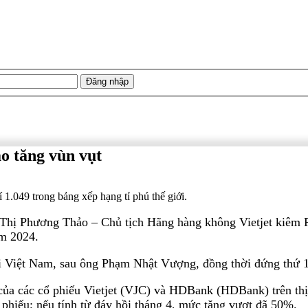
o tăng vùn vụt
í 1.049 trong bảng xếp hạng tỉ phú thế giới.
ễn Thị Phương Thảo – Chủ tịch Hãng hàng không Vietjet kiê
ăm 2024.
 hai Việt Nam, sau ông Phạm Nhật Vượng, đồng thời đứng thứ 1
nh của các cổ phiếu Vietjet (VJC) và HDBank (HDBank) trên 
iếu; nếu tính từ đáy hồi tháng 4, mức tăng vượt đã 50%.