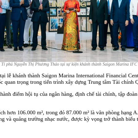
Tỉ phú Nguyễn Thị Phương Thảo tại sự kiện khánh thành Saigon Marina IFC
i lễ khánh thành Saigon Marina International Financial Cent
quan trọng trong tiến trình xây dựng Trung tâm Tài chính 
thành điểm hội tụ của ngân hàng, định chế tài chính, tập đoàn
tích hơn 106.000 m², trong đó 87.000 m² là văn phòng hạng 
 và quảng trường nhạc nước, được kỳ vọng trở thành biểu tư