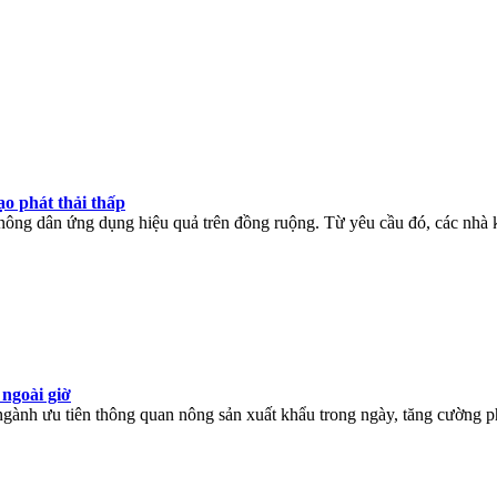
o phát thải thấp
ông dân ứng dụng hiệu quả trên đồng ruộng. Từ yêu cầu đó, các nhà kho
ngoài giờ
gành ưu tiên thông quan nông sản xuất khẩu trong ngày, tăng cường ph