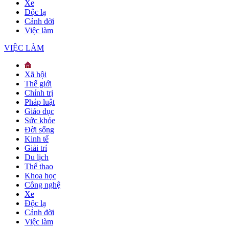
Xe
Độc lạ
Cảnh đời
Việc làm
VIỆC LÀM
Xã hội
Thế giới
Chính trị
Pháp luật
Giáo dục
Sức khỏe
Đời sống
Kinh tế
Giải trí
Du lịch
Thể thao
Khoa học
Công nghệ
Xe
Độc lạ
Cảnh đời
Việc làm