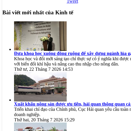
Tweet
Bài viết mới nhất của Kinh tế
Đưa khoa học xuống đồng ruộng để xây dựng ngành lúa gạ
Khoa học và đổi mới sáng tạo chỉ thực sự có ý nghĩa khi được n
với biến đổi khí hậu và nâng cao thu nhập cho nông dân.
Thứ tư, 22 Tháng 7 2026 14:53
Xuất khẩu nông sản được ưu tiên, hải quan thông quan cả 
Triển khai chỉ đạo của Chính phủ, Cục Hải quan yêu cầu toàn n
doanh nghiệp.
Thứ hai, 20 Tháng 7 2026 15:29