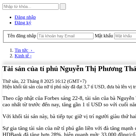
Đăng nhập
Đăng ký
Tên đăng nhâp
Mật khẩu
Tin tức
›
Kinh tế
›
Tài sản của tỉ phú Nguyễn Thị Phương Thả
Thứ sáu, 22 Tháng 8 2025 16:12 (GMT+7)
Hiện khối tài sản của nữ tỉ phú này đã đạt 3,7 tỉ USD, đưa bà lên vị tr
Theo cập nhật của Forbes sáng 22-8, tài sản của bà Nguy
cao nhất từ trước đến nay, tăng gần 1 tỉ USD so với cuối n
Với khối tài sản này, bà tiếp tục giữ vị trí người giàu thứ
Sự gia tăng tài sản của nữ tỉ phú gắn liền với đà tăng mạ
HDBank đã tăng hơn 28%, hiện quanh mức 33.000 đồng/cổ ph