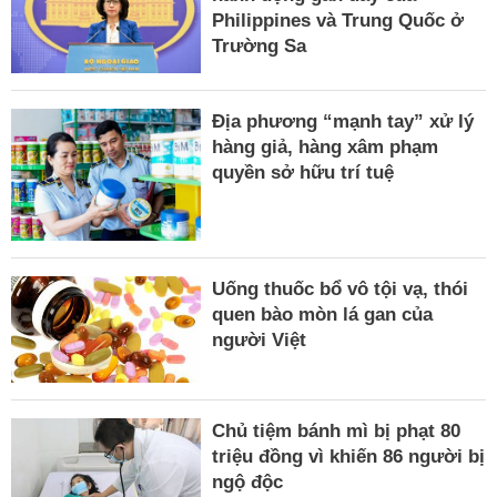
Philippines và Trung Quốc ở
Trường Sa
Địa phương “mạnh tay” xử lý
hàng giả, hàng xâm phạm
quyền sở hữu trí tuệ
Uống thuốc bổ vô tội vạ, thói
quen bào mòn lá gan của
người Việt
Chủ tiệm bánh mì bị phạt 80
triệu đồng vì khiến 86 người bị
ngộ độc