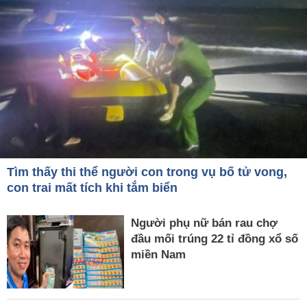
Tìm thấy thi thể người con trong vụ bố tử vong,
con trai mất tích khi tắm biển
Người phụ nữ bán rau chợ
đầu mối trúng 22 tỉ đồng xổ số
miền Nam