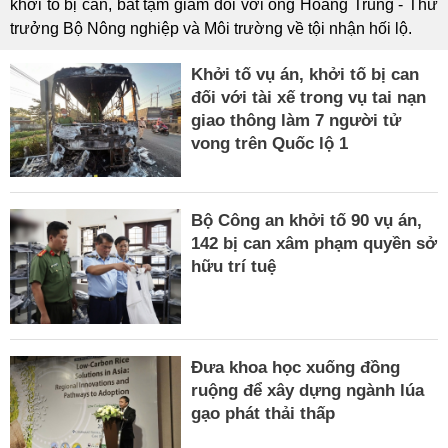
khởi tố bị can, bắt tạm giam đối với ông Hoàng Trung - Thứ
trưởng Bộ Nông nghiệp và Môi trường về tội nhận hối lộ.
Khởi tố vụ án, khởi tố bị can
đối với tài xế trong vụ tai nạn
giao thông làm 7 người tử
vong trên Quốc lộ 1
Bộ Công an khởi tố 90 vụ án,
142 bị can xâm phạm quyền sở
hữu trí tuệ
Đưa khoa học xuống đồng
ruộng để xây dựng ngành lúa
gạo phát thải thấp