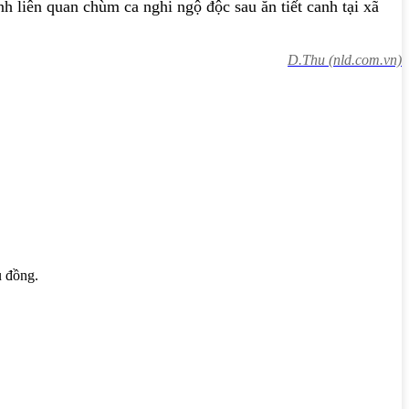
 liên quan chùm ca nghi ngộ độc sau ăn tiết canh tại xã
D.Thu (nld.com.vn)
u đồng.