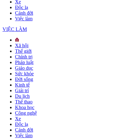
Xe
Độc lạ
Cảnh đời
Việc làm
VIỆC LÀM
Xã hội
Thế giới
Chính trị
Pháp luật
Giáo dục
Sức khỏe
Đời sống
Kinh tế
Giải trí
Du lịch
Thể thao
Khoa học
Công nghệ
Xe
Độc lạ
Cảnh đời
Việc làm