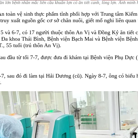
ần lớn bệnh nhân mắc liên cầu khuẩn lợn có ăn tiết canh, lòng lợn. Ảnh minh 
 toàn vệ sinh thực phẩm tỉnh phối hợp với Trung tâm Kiểm 
truy xuất nguồn gốc cơ sở chăn nuôi, giết mổ nghi liên quan
và 6-7, có 17 người thuộc thôn An Vị và Đồng Kỷ ăn tiết ca
n Đa khoa Thái Bình, Bệnh viện Bạch Mai và Bệnh viện Bệnh 
., 55 tuổi (trú thôn An Vị).
đau đầu từ tối 7-7, được đưa đi khám tại Bệnh viện Phụ Dực 
, sau đó đi làm tại Hải Dương (cũ). Ngày 8-7, ông có biểu h
.