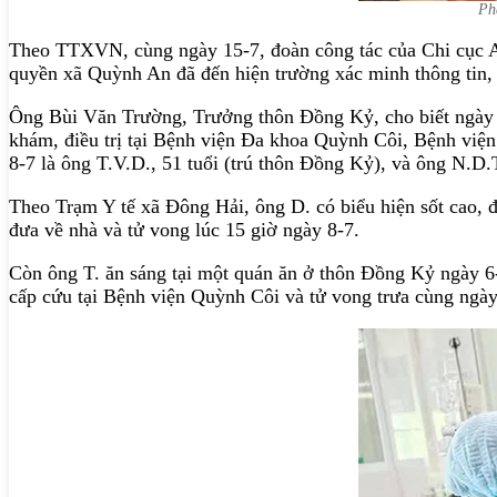
Ph
Theo TTXVN, cùng ngày 15-7, đoàn công tác của Chi cục An
quyền xã Quỳnh An đã đến hiện trường xác minh thông tin, 
Ông Bùi Văn Trường, Trưởng thôn Đồng Kỷ, cho biết ngày 5 
khám, điều trị tại Bệnh viện Đa khoa Quỳnh Côi, Bệnh việ
8-7 là ông T.V.D., 51 tuổi (trú thôn Đồng Kỷ), và ông N.D.T
Theo Trạm Y tế xã Đông Hải, ông D. có biểu hiện sốt cao, 
đưa về nhà và tử vong lúc 15 giờ ngày 8-7.
Còn ông T. ăn sáng tại một quán ăn ở thôn Đồng Kỷ ngày 6-7
cấp cứu tại Bệnh viện Quỳnh Côi và tử vong trưa cùng ngày