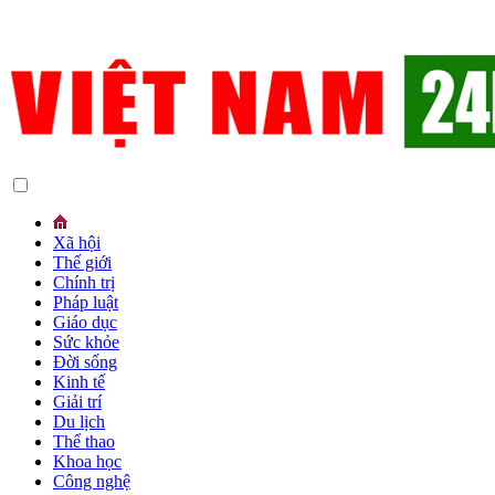
Xã hội
Thế giới
Chính trị
Pháp luật
Giáo dục
Sức khỏe
Đời sống
Kinh tế
Giải trí
Du lịch
Thể thao
Khoa học
Công nghệ