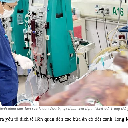
Bệnh nhân mắc liên cầu khuẩn điều trị tại Bệnh viện Bệnh Nhiệt đới Trung ươn
ra yếu tố dịch tễ liên quan đến các bữa ăn có tiết canh, lòng