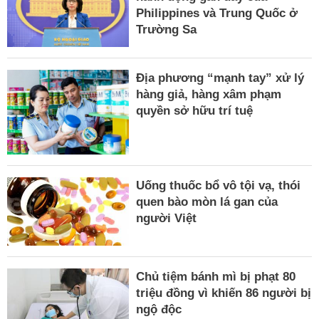
Philippines và Trung Quốc ở
Trường Sa
Địa phương “mạnh tay” xử lý
hàng giả, hàng xâm phạm
quyền sở hữu trí tuệ
Uống thuốc bổ vô tội vạ, thói
quen bào mòn lá gan của
người Việt
Chủ tiệm bánh mì bị phạt 80
triệu đồng vì khiến 86 người bị
ngộ độc