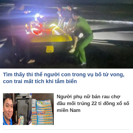
Tìm thấy thi thể người con trong vụ bố tử vong,
con trai mất tích khi tắm biển
Người phụ nữ bán rau chợ
đầu mối trúng 22 tỉ đồng xổ số
miền Nam