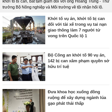
khởi tố bị can, bắt tạm giam đối với ông Hoàng Trung - Thứ
trưởng Bộ Nông nghiệp và Môi trường về tội nhận hối lộ.
Khởi tố vụ án, khởi tố bị can
đối với tài xế trong vụ tai nạn
giao thông làm 7 người tử
vong trên Quốc lộ 1
Bộ Công an khởi tố 90 vụ án,
142 bị can xâm phạm quyền sở
hữu trí tuệ
Đưa khoa học xuống đồng
ruộng để xây dựng ngành lúa
gạo phát thải thấp