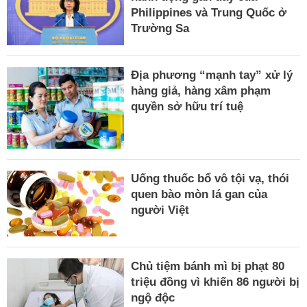
Philippines và Trung Quốc ở
Trường Sa
Địa phương “mạnh tay” xử lý
hàng giả, hàng xâm phạm
quyền sở hữu trí tuệ
Uống thuốc bổ vô tội vạ, thói
quen bào mòn lá gan của
người Việt
Chủ tiệm bánh mì bị phạt 80
triệu đồng vì khiến 86 người bị
ngộ độc