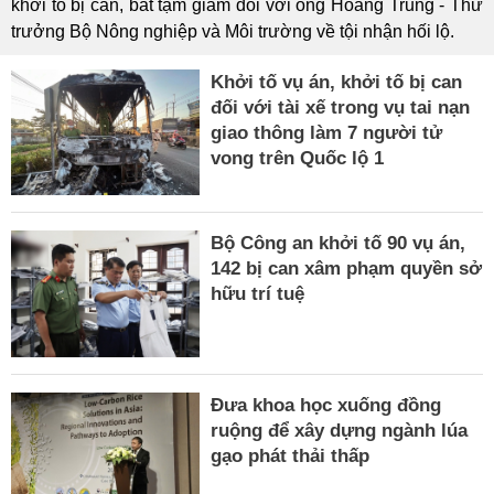
khởi tố bị can, bắt tạm giam đối với ông Hoàng Trung - Thứ
trưởng Bộ Nông nghiệp và Môi trường về tội nhận hối lộ.
Khởi tố vụ án, khởi tố bị can
đối với tài xế trong vụ tai nạn
giao thông làm 7 người tử
vong trên Quốc lộ 1
Bộ Công an khởi tố 90 vụ án,
142 bị can xâm phạm quyền sở
hữu trí tuệ
Đưa khoa học xuống đồng
ruộng để xây dựng ngành lúa
gạo phát thải thấp