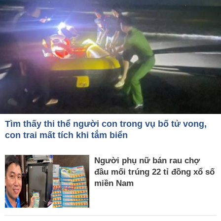
Tìm thấy thi thể người con trong vụ bố tử vong,
con trai mất tích khi tắm biển
Người phụ nữ bán rau chợ
đầu mối trúng 22 tỉ đồng xổ số
miền Nam