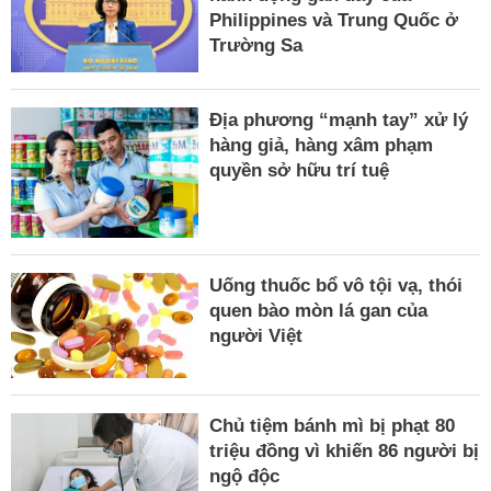
Philippines và Trung Quốc ở
Trường Sa
Địa phương “mạnh tay” xử lý
hàng giả, hàng xâm phạm
quyền sở hữu trí tuệ
Uống thuốc bổ vô tội vạ, thói
quen bào mòn lá gan của
người Việt
Chủ tiệm bánh mì bị phạt 80
triệu đồng vì khiến 86 người bị
ngộ độc