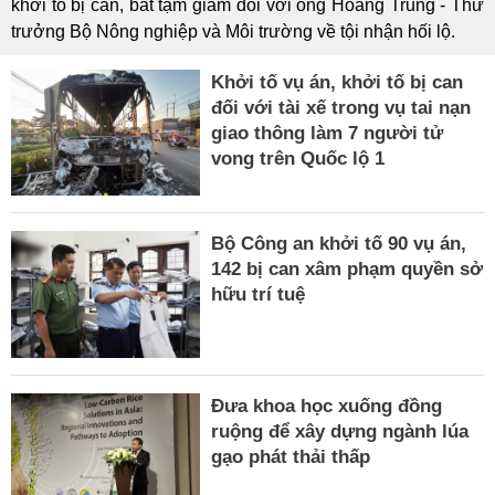
khởi tố bị can, bắt tạm giam đối với ông Hoàng Trung - Thứ
trưởng Bộ Nông nghiệp và Môi trường về tội nhận hối lộ.
Khởi tố vụ án, khởi tố bị can
đối với tài xế trong vụ tai nạn
giao thông làm 7 người tử
vong trên Quốc lộ 1
Bộ Công an khởi tố 90 vụ án,
142 bị can xâm phạm quyền sở
hữu trí tuệ
Đưa khoa học xuống đồng
ruộng để xây dựng ngành lúa
gạo phát thải thấp