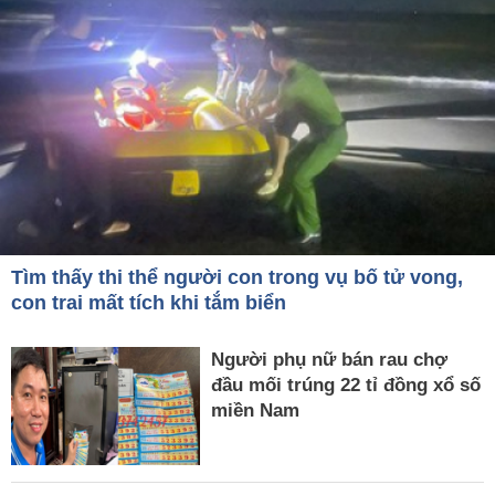
Tìm thấy thi thể người con trong vụ bố tử vong,
con trai mất tích khi tắm biển
Người phụ nữ bán rau chợ
đầu mối trúng 22 tỉ đồng xổ số
miền Nam