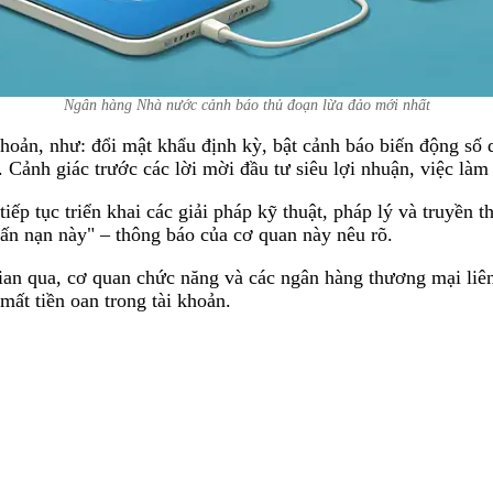
Ngân hàng Nhà nước cảnh báo thủ đoạn lừa đảo mới nhất
oản, như: đổi mật khẩu định kỳ, bật cảnh báo biến động số d
. Cảnh giác trước các lời mời đầu tư siêu lợi nhuận, việc là
iếp tục triển khai các giải pháp kỹ thuật, pháp lý và truyền
vấn nạn này" – thông báo của cơ quan này nêu rõ.
n qua, cơ quan chức năng và các ngân hàng thương mại liên 
mất tiền oan trong tài khoản.