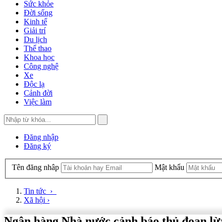
Sức khỏe
Đời sống
Kinh tế
Giải trí
Du lịch
Thể thao
Khoa học
Công nghệ
Xe
Độc lạ
Cảnh đời
Việc làm
Đăng nhập
Đăng ký
Tên đăng nhâp
Mật khẩu
Tin tức
›
Xã hội
›
Ngân hàng Nhà nước cảnh báo thủ đoạn lừ