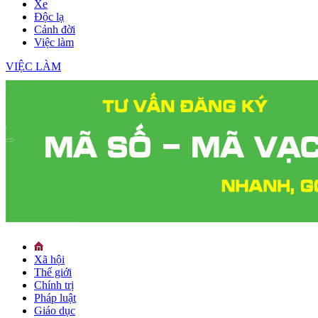
Xe
Độc lạ
Cảnh đời
Việc làm
VIỆC LÀM
Xã hội
Thế giới
Chính trị
Pháp luật
Giáo dục