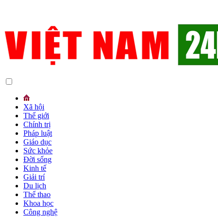
Xã hội
Thế giới
Chính trị
Pháp luật
Giáo dục
Sức khỏe
Đời sống
Kinh tế
Giải trí
Du lịch
Thể thao
Khoa học
Công nghệ