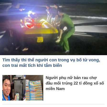
Tìm thấy thi thể người con trong vụ bố tử vong,
con trai mất tích khi tắm biển
Người phụ nữ bán rau chợ
đầu mối trúng 22 tỉ đồng xổ số
miền Nam