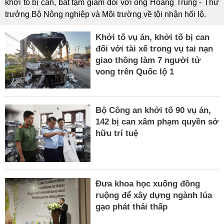
khởi tố bị can, bắt tạm giam đối với ông Hoàng Trung - Thứ
trưởng Bộ Nông nghiệp và Môi trường về tội nhận hối lộ.
Khởi tố vụ án, khởi tố bị can
đối với tài xế trong vụ tai nạn
giao thông làm 7 người tử
vong trên Quốc lộ 1
Bộ Công an khởi tố 90 vụ án,
142 bị can xâm phạm quyền sở
hữu trí tuệ
Đưa khoa học xuống đồng
ruộng để xây dựng ngành lúa
gạo phát thải thấp