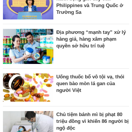
Philippines và Trung Quốc ở
Trường Sa
Địa phương “mạnh tay” xử lý
hàng giả, hàng xâm phạm
quyền sở hữu trí tuệ
Uống thuốc bổ vô tội vạ, thói
quen bào mòn lá gan của
người Việt
Chủ tiệm bánh mì bị phạt 80
triệu đồng vì khiến 86 người bị
ngộ độc