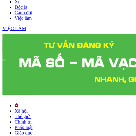
Xe
Độc lạ
Cảnh đời
Việc làm
VIỆC LÀM
Xã hội
Thế giới
Chính trị
Pháp luật
Giáo dục