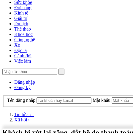
Sức khỏe
Đời sống
Kinh tế
Giải trí
Du lịch
Thể thao
Khoa học
Công nghệ
Xe
Độc lạ
Cảnh đời
Việc làm
Đăng nhập
Đăng ký
Tên đăng nhâp
Mật khẩu
Tin tức
›
Xã hội
›
Khách bị rút lại xăng, dắt bộ do thanh to