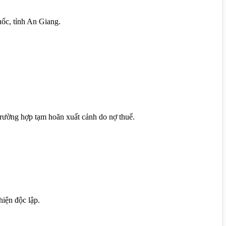
uốc, tỉnh An Giang.
trường hợp tạm hoãn xuất cảnh do nợ thuế.
hiện độc lập.