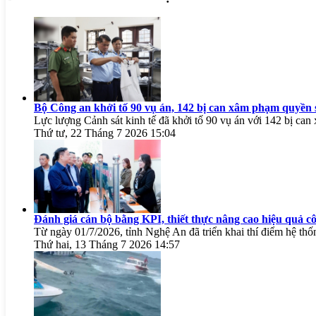
Bộ Công an khởi tố 90 vụ án, 142 bị can xâm phạm quyền s
Lực lượng Cảnh sát kinh tế đã khởi tố 90 vụ án với 142 bị ca
Thứ tư, 22 Tháng 7 2026 15:04
Đánh giá cán bộ bằng KPI, thiết thực nâng cao hiệu quả cô
Từ ngày 01/7/2026, tỉnh Nghệ An đã triển khai thí điểm hệ thốn
Thứ hai, 13 Tháng 7 2026 14:57