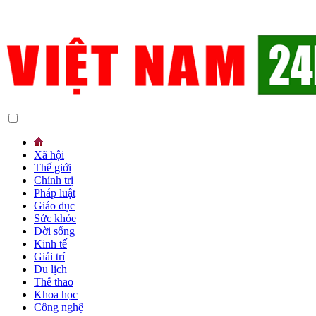
Xã hội
Thế giới
Chính trị
Pháp luật
Giáo dục
Sức khỏe
Đời sống
Kinh tế
Giải trí
Du lịch
Thể thao
Khoa học
Công nghệ