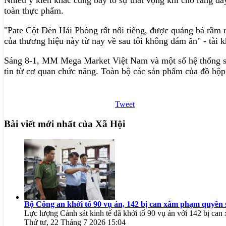
Nhiều ý kiến khác cũng bày tỏ sự thất vọng khi cho rằng đâ
toàn thực phẩm.
"Pate Cột Đèn Hải Phòng rất nổi tiếng, được quảng bá rầm 
của thương hiệu này từ nay về sau tôi không dám ăn" - tài 
Sáng 8-1, MM Mega Market Việt Nam và một số hệ thống si
tin từ cơ quan chức năng. Toàn bộ các sản phẩm của đồ hộp
Tweet
Bài viết mới nhất của Xã Hội
Bộ Công an khởi tố 90 vụ án, 142 bị can xâm phạm quyền s
Lực lượng Cảnh sát kinh tế đã khởi tố 90 vụ án với 142 bị ca
Thứ tư, 22 Tháng 7 2026 15:04