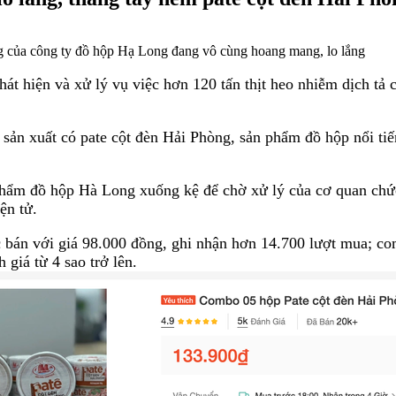
g của công ty đồ hộp Hạ Long đang vô cùng hoang mang, lo lắng
át hiện và xử lý vụ việc hơn 120 tấn thịt heo nhiễm dịch t
n xuất có pate cột đèn Hải Phòng, sản phẩm đồ hộp nổi tiếng
n phẩm đồ hộp Hà Long xuống kệ để chờ xử lý của cơ quan chứ
iện tử.
 bán với giá 98.000 đồng, ghi nhận hơn 14.700 lượt mua; co
giá từ 4 sao trở lên.