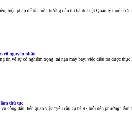
ều, biện pháp để tổ chức, hướng dẫn thi hành Luật Quản lý thuế có 5 
àm rõ nguyên nhân
g tin về sự cố nghiêm trọng, tai nạn máy bay; việc điều tra được thực 
 làm thủ tục
vụ công dân, liên quan việc "yêu cầu cụ bà 97 tuổi đến phường" làm t