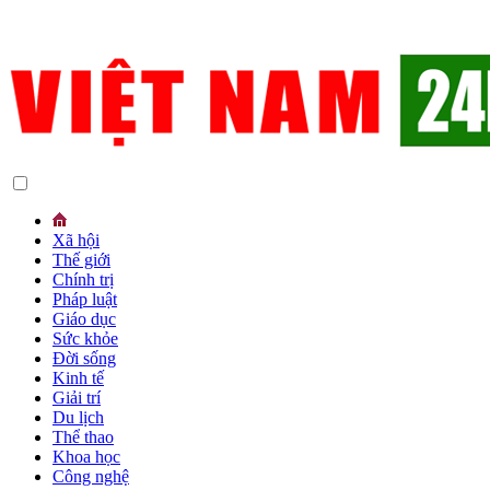
Xã hội
Thế giới
Chính trị
Pháp luật
Giáo dục
Sức khỏe
Đời sống
Kinh tế
Giải trí
Du lịch
Thể thao
Khoa học
Công nghệ