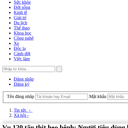
Sức khỏe
Đời sống
Kinh tế
Giải trí
Du lịch
Thể thao
Khoa học
Công nghệ
Xe
Độc lạ
Cảnh đời
Việc làm
Đăng nhập
Đăng ký
Tên đăng nhâp
Mật khẩu
Tin tức
›
Xã hội
›
Vụ 120 tấn thịt heo bệnh: Người tiêu dùng 