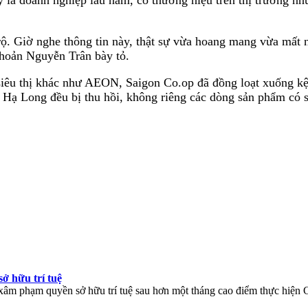
y là doanh nghiệp lâu năm, có thương hiệu trên thị trường nh
rộ. Giờ nghe thông tin này, thật sự vừa hoang mang vừa mất 
khoản Nguyễn Trân bày tỏ.
êu thị khác như AEON, Saigon Co.op đã đồng loạt xuống kệ
 Hạ Long đều bị thu hồi, không riêng các dòng sản phẩm có s
ở hữu trí tuệ
n xâm phạm quyền sở hữu trí tuệ sau hơn một tháng cao điểm thực hiện