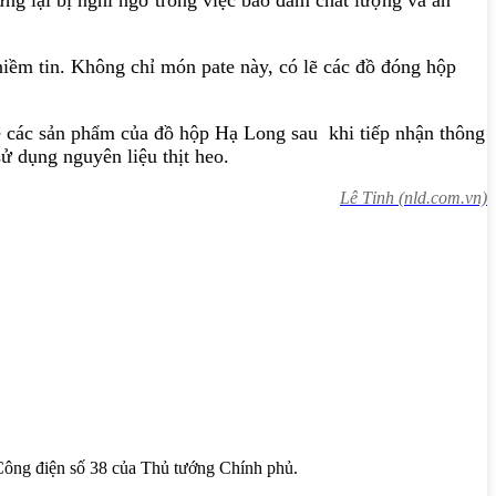
ưng lại bị nghi ngờ trong việc bảo đảm chất lượng và an
niềm tin. Không chỉ món pate này, có lẽ các đồ đóng hộp
 các sản phẩm của đồ hộp Hạ Long sau khi tiếp nhận thông
ử dụng nguyên liệu thịt heo.
Lê Tỉnh (nld.com.vn)
 Công điện số 38 của Thủ tướng Chính phủ.