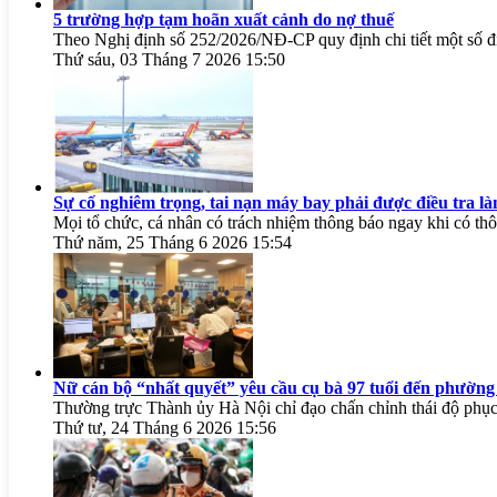
5 trường hợp tạm hoãn xuất cảnh do nợ thuế
Theo Nghị định số 252/2026/NĐ-CP quy định chi tiết một số đi
Thứ sáu, 03 Tháng 7 2026 15:50
Sự cố nghiêm trọng, tai nạn máy bay phải được điều tra l
Mọi tổ chức, cá nhân có trách nhiệm thông báo ngay khi có thôn
Thứ năm, 25 Tháng 6 2026 15:54
Nữ cán bộ “nhất quyết” yêu cầu cụ bà 97 tuổi đến phường
Thường trực Thành ủy Hà Nội chỉ đạo chấn chỉnh thái độ phục 
Thứ tư, 24 Tháng 6 2026 15:56