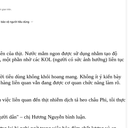
 nhiên của thịt. Nước mắm ngon được sử dụng nhằm tạo độ
a, một phần nhờ các KOL (người có sức ảnh hưởng) liên tục
ười tiêu dùng không khỏi hoang mang. Không ít ý kiến bày
lô hàng liên quan vẫn đang được cơ quan chức năng làm rõ.
việc liên quan đến thịt nhiễm dịch tả heo châu Phi, tôi thực
gười dân" – chị Hương Nguyễn bình luận.