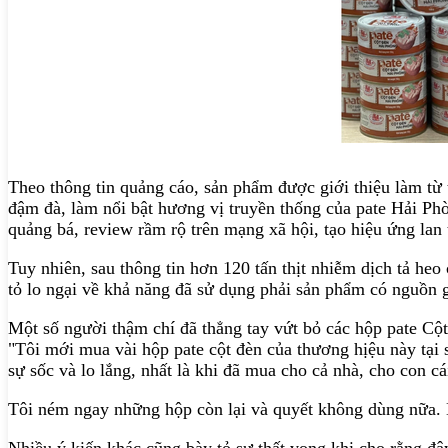
Theo thông tin quảng cáo, sản phẩm được giới thiệu làm từ 
đậm đà, làm nổi bật hương vị truyền thống của pate Hải Ph
quảng bá, review rầm rộ trên mạng xã hội, tạo hiệu ứng lan 
Tuy nhiên, sau thông tin hơn 120 tấn thịt nhiễm dịch tả h
tỏ lo ngại về khả năng đã sử dụng phải sản phẩm có nguồn g
Một số người thậm chí đã thẳng tay vứt bỏ các hộp pate Cột
"Tôi mới mua vài hộp pate cột đèn của thương hịệu này tại s
sự sốc và lo lắng, nhất là khi đã mua cho cả nhà, cho con c
Tôi ném ngay những hộp còn lại và quyết không dùng nữa. 