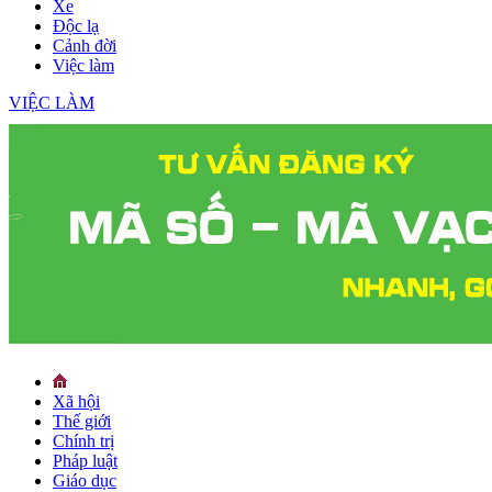
Xe
Độc lạ
Cảnh đời
Việc làm
VIỆC LÀM
Xã hội
Thế giới
Chính trị
Pháp luật
Giáo dục