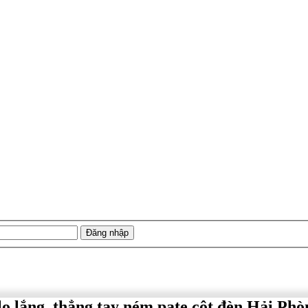
lo lắng, thẳng tay ném pate cột đèn Hải Phò