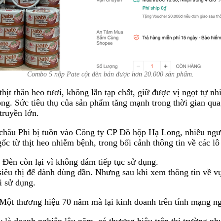
Combo 5 nộp Pate cột đèn bán được hơn 20.000 sản phẩm.
thịt thăn heo tươi, không lẫn tạp chất, giữ được vị ngọt tự
òng. Sức tiêu thụ của sản phẩm tăng mạnh trong thời gian qu
truyền lớn.
eo châu Phi bị tuồn vào Công ty CP Đồ hộp Hạ Long, nhiều ng
ốc từ thịt heo nhiễm bệnh, trong bối cảnh thông tin về các 
 Đèn còn lại vì không dám tiếp tục sử dụng.
iêu thị để dành dùng dần. Nhưng sau khi xem thông tin về vụ 
ái sử dụng.
Một thương hiệu 70 năm mà lại kinh doanh trên tính mạng n