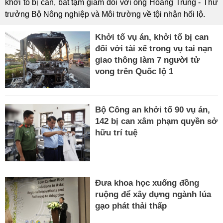
khởi tố bị can, bắt tạm giam đối với ông Hoàng Trung - Thứ
trưởng Bộ Nông nghiệp và Môi trường về tội nhận hối lộ.
Khởi tố vụ án, khởi tố bị can
đối với tài xế trong vụ tai nạn
giao thông làm 7 người tử
vong trên Quốc lộ 1
Bộ Công an khởi tố 90 vụ án,
142 bị can xâm phạm quyền sở
hữu trí tuệ
Đưa khoa học xuống đồng
ruộng để xây dựng ngành lúa
gạo phát thải thấp