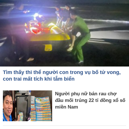
Tìm thấy thi thể người con trong vụ bố tử vong,
con trai mất tích khi tắm biển
Người phụ nữ bán rau chợ
đầu mối trúng 22 tỉ đồng xổ số
miền Nam