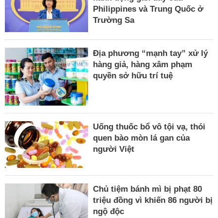
Philippines và Trung Quốc ở
Trường Sa
Địa phương “mạnh tay” xử lý
hàng giả, hàng xâm phạm
quyền sở hữu trí tuệ
Uống thuốc bổ vô tội vạ, thói
quen bào mòn lá gan của
người Việt
Chủ tiệm bánh mì bị phạt 80
triệu đồng vì khiến 86 người bị
ngộ độc