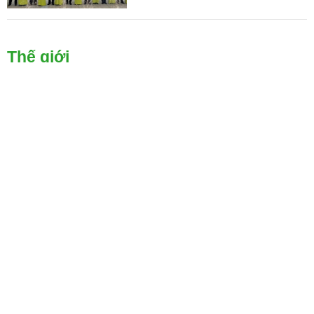
Thế giới
Điểm nóng xung đột ngày 30-6: Mỹ đổi thái độ,
nói Ukraine đang thắng thế Nga