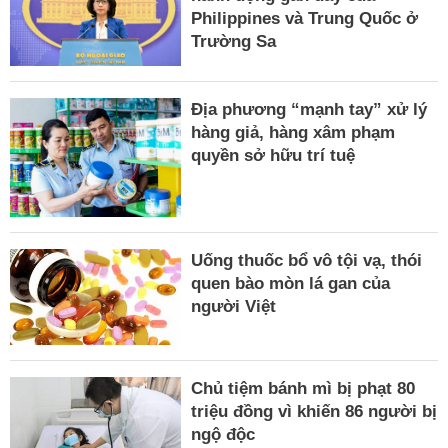
Philippines và Trung Quốc ở
Trường Sa
Địa phương “mạnh tay” xử lý
hàng giả, hàng xâm phạm
quyền sở hữu trí tuệ
Uống thuốc bổ vô tội vạ, thói
quen bào mòn lá gan của
người Việt
Chủ tiệm bánh mì bị phạt 80
triệu đồng vì khiến 86 người bị
ngộ độc