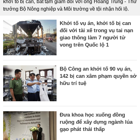
khởi tố bị can, bắt tạm giam đối với ông Hoàng Trung - Thứ
trưởng Bộ Nông nghiệp và Môi trường về tội nhận hối lộ.
Khởi tố vụ án, khởi tố bị can
đối với tài xế trong vụ tai nạn
giao thông làm 7 người tử
vong trên Quốc lộ 1
Bộ Công an khởi tố 90 vụ án,
142 bị can xâm phạm quyền sở
hữu trí tuệ
Đưa khoa học xuống đồng
ruộng để xây dựng ngành lúa
gạo phát thải thấp