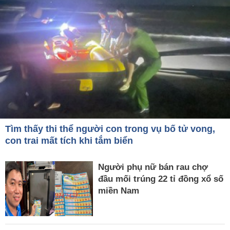
Tìm thấy thi thể người con trong vụ bố tử vong,
con trai mất tích khi tắm biển
Người phụ nữ bán rau chợ
đầu mối trúng 22 tỉ đồng xổ số
miền Nam