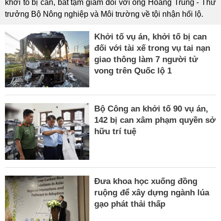
khởi tố bị can, bắt tạm giam đối với ông Hoàng Trung - Thứ
trưởng Bộ Nông nghiệp và Môi trường về tội nhận hối lộ.
Khởi tố vụ án, khởi tố bị can
đối với tài xế trong vụ tai nạn
giao thông làm 7 người tử
vong trên Quốc lộ 1
Bộ Công an khởi tố 90 vụ án,
142 bị can xâm phạm quyền sở
hữu trí tuệ
Đưa khoa học xuống đồng
ruộng để xây dựng ngành lúa
gạo phát thải thấp