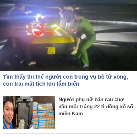
Tìm thấy thi thể người con trong vụ bố tử vong,
con trai mất tích khi tắm biển
Người phụ nữ bán rau chợ
đầu mối trúng 22 tỉ đồng xổ số
miền Nam