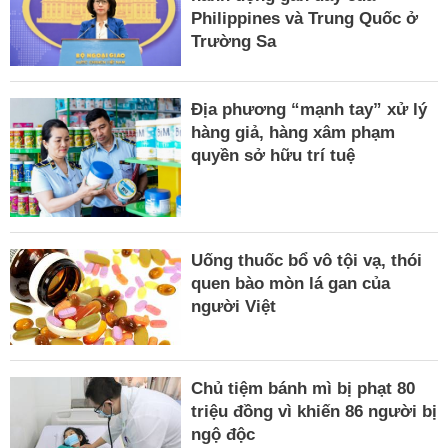
Philippines và Trung Quốc ở
Trường Sa
Địa phương “mạnh tay” xử lý
hàng giả, hàng xâm phạm
quyền sở hữu trí tuệ
Uống thuốc bổ vô tội vạ, thói
quen bào mòn lá gan của
người Việt
Chủ tiệm bánh mì bị phạt 80
triệu đồng vì khiến 86 người bị
ngộ độc